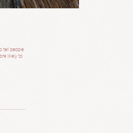
 tell people
re likely to