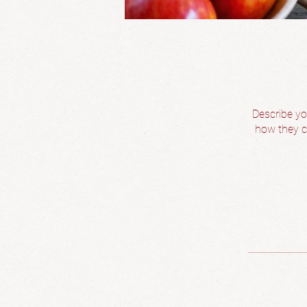
Describe yo
how they ca